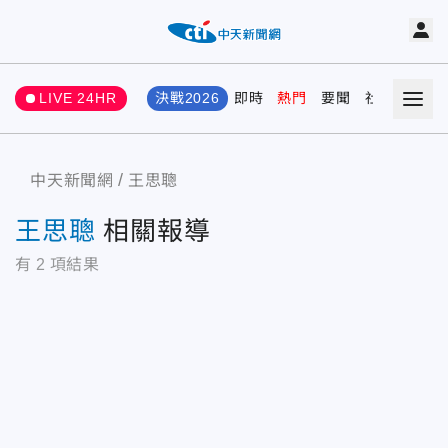
LIVE 24HR
決戰2026
即時
熱門
要聞
社會
娛樂
中天新聞網
王思聰
王思聰
相關報導
有
2
項結果