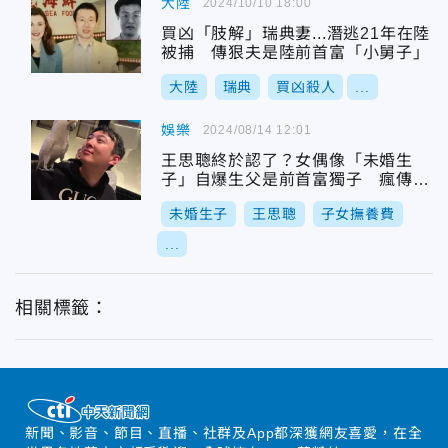
大陸
2024/10/10 18:00
買凶「肢解」瑞典妻...潛逃21年在陸
被捕 傳狠夫是陸前首富「小舅子」
大陸
瑞典
買凶殺人
...
娛樂
2024/08/14 12:01
王思聰終於認了？女偶像「未婚生
子」自爆生父是前首富獨子 瘋傳男
方給高額撫養費
未婚生子
王思聰
子女撫養費
...
相關標籤：
新聞、影音、節目、直播、社群及App都深獲網友喜愛，在全