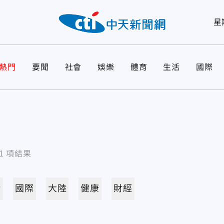
星
熱門
要聞
社會
娛樂
體育
生活
國際
1
項結果
活
國際
大陸
健康
財經