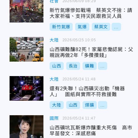
社會
2026/06/09 08:29
新竹氣爆慘如戰場 蔡英文不捨：請
大家祈福、支持災民跟救災人員
新竹氣爆
氣爆
蔡英文
...
大陸
2026/05/25 10:05
山西礦難釀82死！家屬悲慟認屍：父
親說再做2年「多攢攢錢」
山西
長治
礦難
...
大陸
2026/05/24 11:48
還有2失聯！山西礦災出動「機器
人」 圖紙與實際不符救援難
大陸
山西
煤礦
...
國際
2026/05/24 11:47
山西礦坑瓦斯爆炸釀重大死傷 高市
早苗發文：深感悲痛