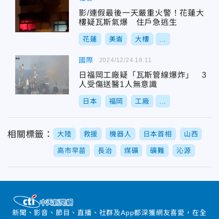
影/連假最後一天嚴重火警！花蓮大
樓疑瓦斯氣爆 住戶急逃生
花蓮
美崙
大樓
...
國際
2024/12/24 18:11
日福岡工廠疑「瓦斯管線爆炸」 3
人受傷送醫1人無意識
日本
福岡
工廠
...
相關標籤：
大陸
救援
機器人
日本首相
山西
高市早苗
長治
煤礦
礦難
沁源
新聞、影音、節目、直播、社群及App都深獲網友喜愛，在全