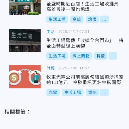
全盛時期近百店！生活工場收攤潮
高雄最後一間也熄燈
生活工場
高雄
熄燈
...
生活
2025/04/17 07:51
生活工場驚傳「收掉全台門市」 拚
全面轉型線上購物
生活工場
線上購物
轉型
...
財經
2025/04/05 11:57
牧東光電公司前高層勾結黑道涉掏空
逾1.3億元 今發重訊更名金耘國際
光電
生活工場
重訊
...
相關標籤：