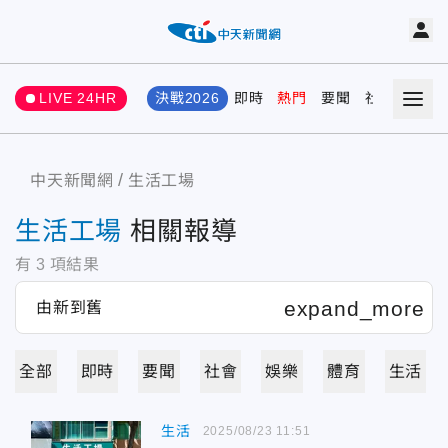
LIVE 24HR
決戰2026
即時
熱門
要聞
社會
娛樂
中天新聞網
生活工場
生活工場
相關報導
有
3
項結果
全部
即時
要聞
社會
娛樂
體育
生活
生活
2025/08/23 11:51