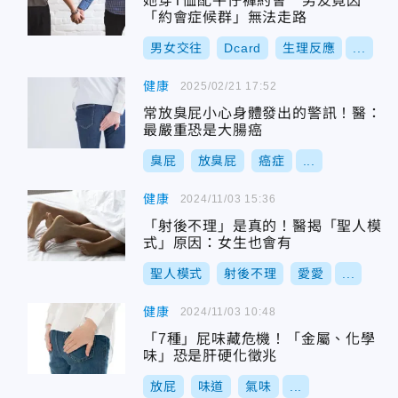
她穿T恤配牛仔褲約會 男友竟因
「約會症候群」無法走路
男女交往
Dcard
生理反應
...
健康
2025/02/21 17:52
常放臭屁小心身體發出的警訊！醫：
最嚴重恐是大腸癌
臭屁
放臭屁
癌症
...
健康
2024/11/03 15:36
「射後不理」是真的！醫揭「聖人模
式」原因：女生也會有
聖人模式
射後不理
愛愛
...
健康
2024/11/03 10:48
「7種」屁味藏危機！「金屬、化學
味」恐是肝硬化徵兆
放屁
味道
氣味
...