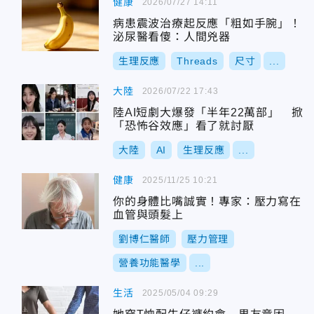
健康
2026/07/27 14:11
病患震波治療起反應「粗如手腕」！
泌尿醫看傻：人間兇器
生理反應
Threads
尺寸
...
大陸
2026/07/22 17:43
陸AI短劇大爆發「半年22萬部」 掀
「恐怖谷效應」看了就討厭
大陸
AI
生理反應
...
健康
2025/11/25 10:21
你的身體比嘴誠實！專家：壓力寫在
血管與頭髮上
劉博仁醫師
壓力管理
營養功能醫學
...
生活
2025/05/04 09:29