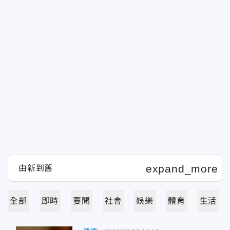
全部
即時
要聞
社會
娛樂
體育
生活