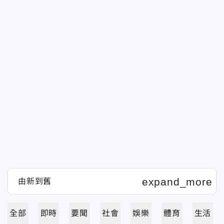
全部
即時
要聞
社會
娛樂
體育
生活