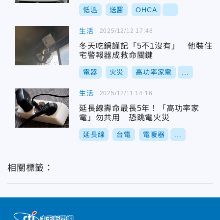
低溫
送醫
OHCA
...
生活
2025/12/12 17:48
冬天吃鍋謹記「5不1沒有」 他裝住
宅警報器成救命關鍵
電器
火災
高功率家電
...
生活
2025/12/11 14:16
延長線壽命最長5年！「高功率家
電」勿共用 恐跳電火災
延長線
台電
電暖器
...
相關標籤：