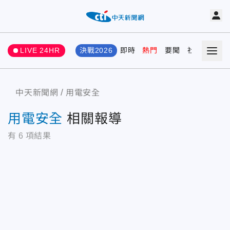
LIVE 24HR
決戰2026
即時
熱門
要聞
社會
娛樂
中天新聞網
用電安全
用電安全
相關報導
有
6
項結果