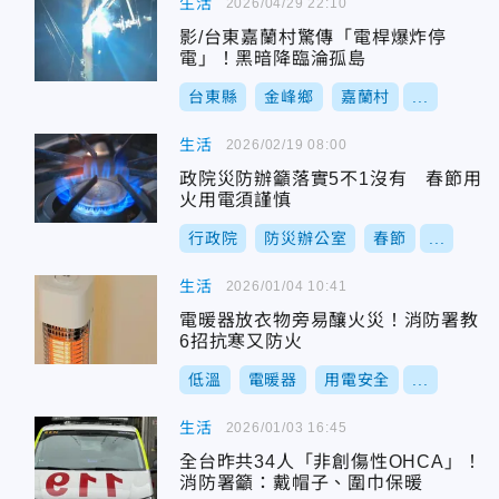
生活
2026/04/29 22:10
影/台東嘉蘭村驚傳「電桿爆炸停
電」！黑暗降臨淪孤島
台東縣
金峰鄉
嘉蘭村
...
生活
2026/02/19 08:00
政院災防辦籲落實5不1沒有 春節用
火用電須謹慎
行政院
防災辦公室
春節
...
生活
2026/01/04 10:41
電暖器放衣物旁易釀火災！消防署教
6招抗寒又防火
低溫
電暖器
用電安全
...
生活
2026/01/03 16:45
全台昨共34人「非創傷性OHCA」！
消防署籲：戴帽子、圍巾保暖