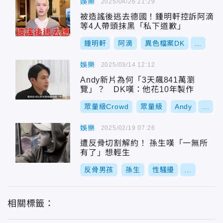
娛樂
2025/04/26 21:29
被造謠後逃去德國！鍾明軒控訴阿滴
等4人帶頭抹黑「私下道歉」
鍾明軒
阿滴
異色檔案DK
...
娛樂
2025/03/14 12:12
Andy新片為何「3天飆841萬瀏
覽」？ DK嘆：他花10年製作
眾量級Crowd
眾量級
Andy
...
娛樂
2025/02/19 07:26
遭反骨切割解約！ 孫生嘆「一無所
有了」想輕生
反骨男孩
孫生
性騷擾
...
相關標籤：