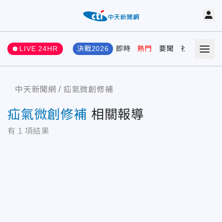
LIVE 24HR
決戰2026
即時
熱門
要聞
社會
娛樂
中天新聞網
疝氣微創修補
疝氣微創修補
相關報導
有
1
項結果