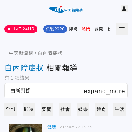
LIVE 24HR
決戰2026
即時
熱門
要聞
社會
娛樂
中天新聞網
白內障症狀
白內障症狀
相關報導
有
1
項結果
全部
即時
要聞
社會
娛樂
體育
生活
健康
2026/05/22 16:26