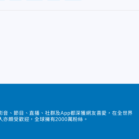
影音、節目、直播、社群及App都深獲網友喜愛，在全世界
人亦頗受歡迎，全球擁有2000萬粉絲。