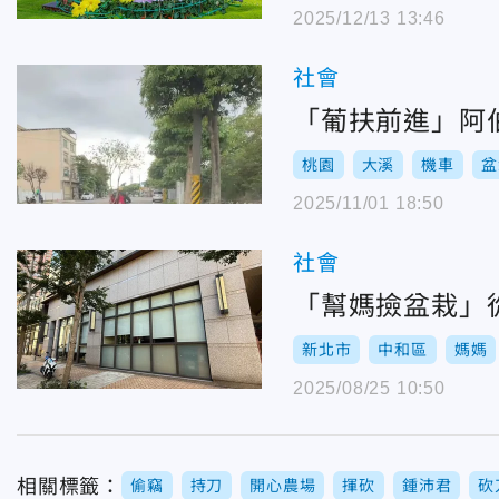
2025/12/13 13:46
社會
「葡扶前進」阿伯
桃園
大溪
機車
盆
2025/11/01 18:50
社會
「幫媽撿盆栽」
新北市
中和區
媽媽
2025/08/25 10:50
相關標籤：
偷竊
持刀
開心農場
揮砍
鍾沛君
砍