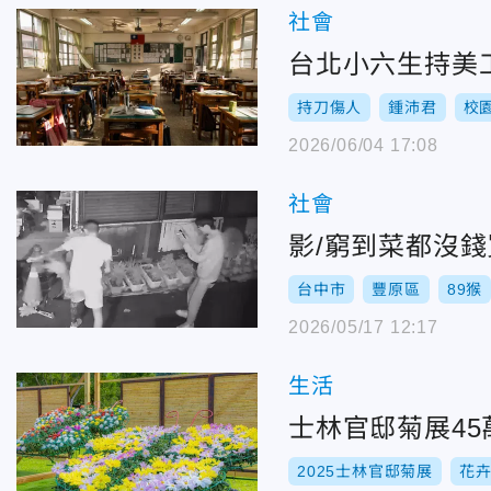
社會
台北小六生持美
持刀傷人
鍾沛君
校
2026/06/04 17:08
社會
影/窮到菜都沒
台中市
豐原區
89猴
2026/05/17 12:17
生活
士林官邸菊展45
2025士林官邸菊展
花