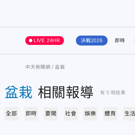
LIVE 24HR
決戰2026
即時
中天新聞網
盆栽
盆栽
相關報導
有
5
項結果
全部
即時
要聞
社會
娛樂
體育
生