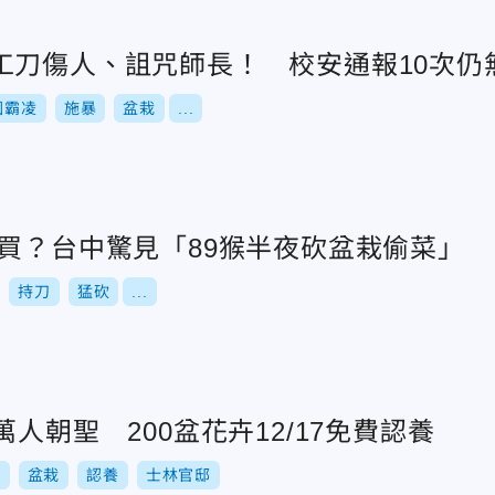
工刀傷人、詛咒師長！ 校安通報10次仍
園霸凌
施暴
盆栽
...
錢買？台中驚見「89猴半夜砍盆栽偷菜」
持刀
猛砍
...
萬人朝聖 200盆花卉12/17免費認養
卉
盆栽
認養
士林官邸