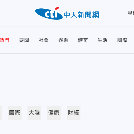
星
熱門
要聞
社會
娛樂
體育
生活
國際
活
國際
大陸
健康
財經