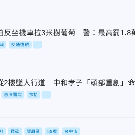
反坐機車拉3米樹葡萄 警：最高罰1.8
栽
交通違規
...
從2樓墜人行道 中和孝子「頭部重創」
慈濟醫院
撿拾
...
刀
猛砍
豐原區
89猴
台中市