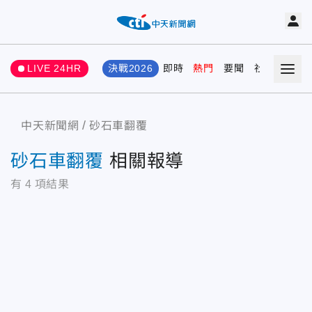
LIVE 24HR
決戰2026
即時
熱門
要聞
社會
娛樂
中天新聞網
砂石車翻覆
砂石車翻覆
相關報導
有
4
項結果