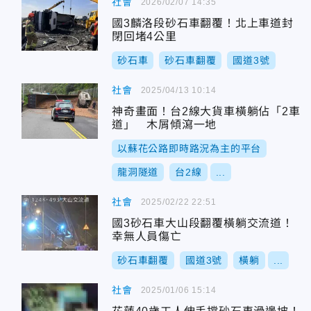
社會
2026/02/07 14:35
國3麟洛段砂石車翻覆！北上車道封
閉回堵4公里
砂石車
砂石車翻覆
國道3號
社會
2025/04/13 10:14
神奇畫面！台2線大貨車橫躺佔「2車
道」 木屑傾瀉一地
以蘇花公路即時路況為主的平台
龍洞隧道
台2線
...
社會
2025/02/22 22:51
國3砂石車大山段翻覆橫躺交流道！
幸無人員傷亡
砂石車翻覆
國道3號
橫躺
...
社會
2025/01/06 15:14