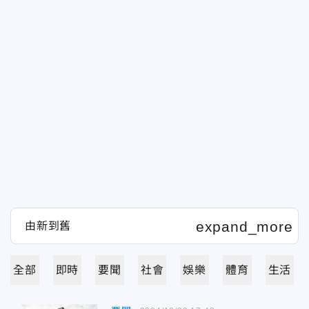
全部
即時
要聞
社會
娛樂
體育
生活