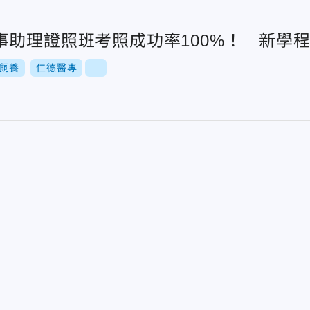
事助理證照班考照成功率100%！ 新學
飼養
仁德醫專
...