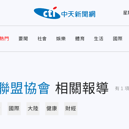
星
熱門
要聞
社會
娛樂
體育
生活
國際
聯盟協會
相關報導
有
1
活
國際
大陸
健康
財經