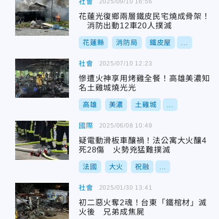
社會
2025/09/10 16:56
花蓮光復鄉兩層鐵皮民宅燒成骨架！
消防出動12車20人撲滅
花蓮縣
消防局
鐵皮屋
...
社會
2025/07/10 12:23
慘遭火神享用烤雞全餐！高雄美濃知
名土雞城燒光光
高雄
美濃
土雞城
...
國際
2025/06/08 10:49
疑電動滑板車釀禍！法公寓大火釀4
死28傷 火勢兇猛難撲滅
法國
大火
祝融
...
社會
2025/01/30 13:41
初二惡火奪2魂！台東「鐵棺材」滅
火後 兄弟成焦屍