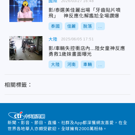
國際
2026/03/27 16:48
影/泰選美佳麗出場「牙齒貼片噴
飛」 神反應化解尷尬全場讚爆
泰國
佳麗
脫落
...
大陸
2025/06/05 17:51
影/車輛失控衝店內...陸女童神反應
勇救1歲妹畫面曝光
大陸
河南
車輛
...
相關標籤：
新聞、影音、節目、直播、社群及App都深獲網友喜愛，在全
世界各地華人亦頗受歡迎，全球擁有2000萬粉絲。