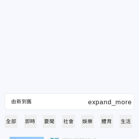
全部
即時
要聞
社會
娛樂
體育
生活