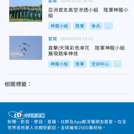
要聞
2024/12/20 16:43
亞洲首支高空滲透小組 陸軍神龍小
組
神龍小組
陸軍
傘兵
...
要聞
2024/12/20 12:21
直擊/天降彩色傘花 陸軍神龍小組
展現跳傘神技
神龍小組
陸軍
空訓中心
...
相關標籤：
新聞、影音、節目、直播、社群及App都深獲網友喜愛，在全
世界各地華人亦頗受歡迎，全球擁有2000萬粉絲。