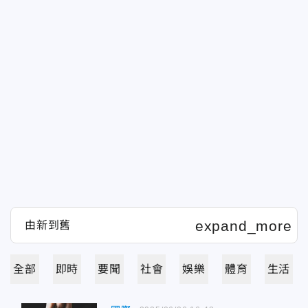
全部
即時
要聞
社會
娛樂
體育
生活