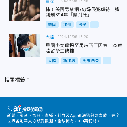
國際
2025/06/06 16:48
悚！美國男禁錮7旬婦侵犯虐待 遭
判刑394年「關到死」
美國
加州
男子
...
大陸
2024/12/08 15:20
星國少女遭拐至馬來西亞囚禁 22歲
陸留學生被捕
大陸
新加坡
馬來西亞
...
相關標籤：
新聞、影音、節目、直播、社群及App都深獲網友喜愛，在全
世界各地華人亦頗受歡迎，全球擁有2000萬粉絲。