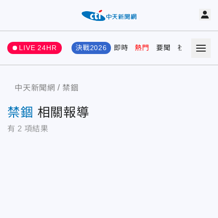
LIVE 24HR
決戰2026
即時
熱門
要聞
社會
娛樂
中天新聞網
禁錮
禁錮
相關報導
有
2
項結果