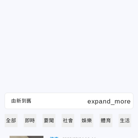
全部
即時
要聞
社會
娛樂
體育
生活