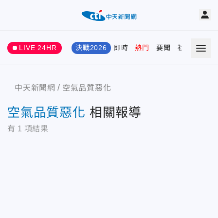
LIVE 24HR
決戰2026
即時
熱門
要聞
社會
娛樂
中天新聞網
空氣品質惡化
空氣品質惡化
相關報導
有
1
項結果