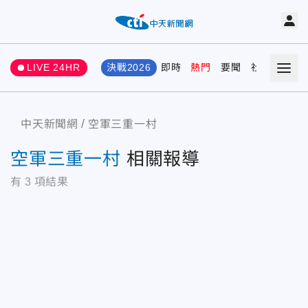
LIVE 24HR
決戰2026
即時
熱門
要聞
社會
娛樂
中天新聞網
空軍三重一村
空軍三重一村
相關報導
有
3
項結果