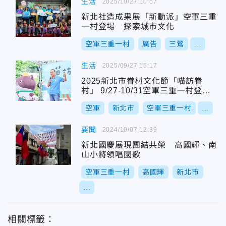
生活
2025/10/27 10:57
新北社造成果展「新動派」空軍三重
一村登場 探索城市文化
空軍三重一村
廣告
三鶯
...
生活
2025/09/27 15:17
2025新北市眷村文化節「喵訪眷
村」 9/27-10/31空軍三重一村登
場！
空軍
新北市
空軍三重一村
...
要聞
2024/10/07 12:39
新北國慶展現團結共榮 高國輝、南
山小將領唱國歌
空軍三重一村
高國輝
新北市
...
相關標籤：