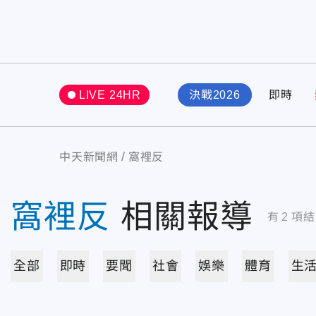
LIVE 24HR
決戰2026
即時
中天新聞網
窩裡反
窩裡反
相關報導
有
2
項結
全部
即時
要聞
社會
娛樂
體育
生