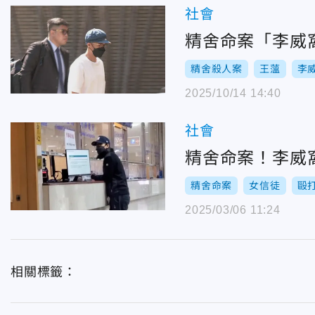
社會
精舍命案「李威
精舍殺人案
王薀
李
2025/10/14 14:40
社會
精舍命案！李威
精舍命案
女信徒
毆
2025/03/06 11:24
相關標籤：