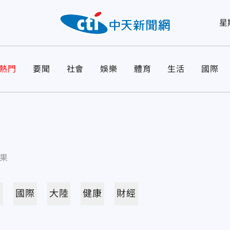
星
熱門
要聞
社會
娛樂
體育
生活
國際
果
活
國際
大陸
健康
財經