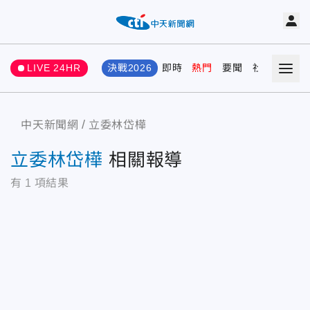
LIVE 24HR
決戰2026
即時
熱門
要聞
社會
娛樂
中天新聞網
立委林岱樺
立委林岱樺
相關報導
有
1
項結果