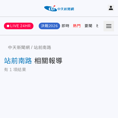
LIVE 24HR
決戰2026
即時
熱門
要聞
社會
娛樂
中天新聞網
站前南路
站前南路
相關報導
有
1
項結果