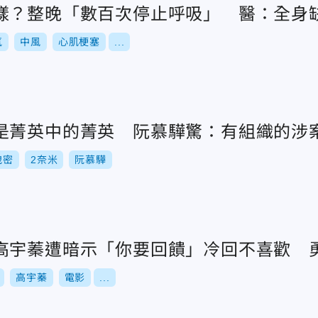
樣？整晚「數百次停止呼吸」 醫：全身
氧
中風
心肌梗塞
...
是菁英中的菁英 阮慕驊驚：有組織的涉
洩密
2奈米
阮慕驊
高宇蓁遭暗示「你要回饋」冷回不喜歡 
高宇蓁
電影
...