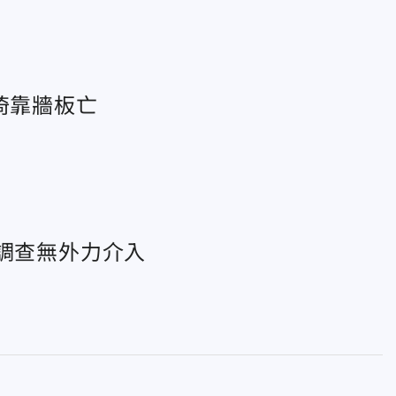
倚靠牆板亡
方調查無外力介入