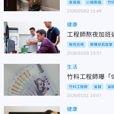
食道癌
小細胞癌
竹
2026/05/02 11:49
健康
工程師熬夜加班近
假性近視
眼睫狀肌痙攣
2026/02/28 15:57
生活
竹科工程師曝「
竹科工程師
省錢
省
2026/01/11 10:07
健康