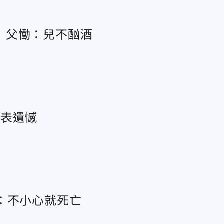
 父慟：兒不酗酒
深表遺憾
：不小心就死亡