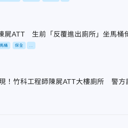
師陳屍ATT 生前「反覆進出廁所」坐馬桶
馬桶
保全
...
發現！竹科工程師陳屍ATT大樓廁所 警