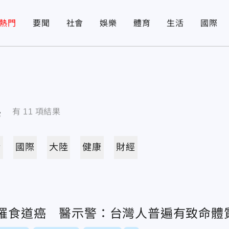
熱門
要聞
社會
娛樂
體育
生活
國際
導
有
11
項結果
活
國際
大陸
健康
財經
便罹食道癌 醫示警：台灣人普遍有致命體