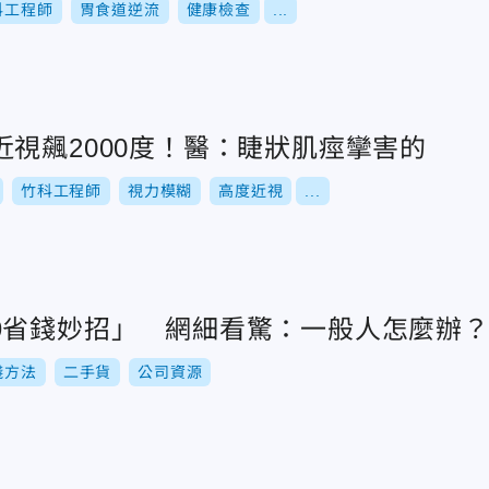
科工程師
胃食道逆流
健康檢查
...
視飆2000度！醫：睫狀肌痙攣害的
竹科工程師
視力模糊
高度近視
...
9省錢妙招」 網細看驚：一般人怎麼辦
錢方法
二手貨
公司資源