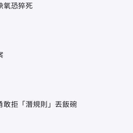
缺氧恐猝死
案
勇敢拒「潛規則」丟飯碗