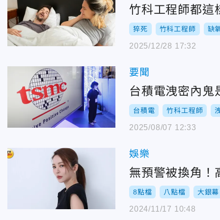
竹科工程師都這
猝死
竹科工程師
缺
2025/12/28 17:32
要聞
台積電洩密內鬼
台積電
竹科工程師
2025/08/07 12:33
娛樂
無預警被換角！
8點檔
八點檔
大銀幕
2024/11/17 10:48