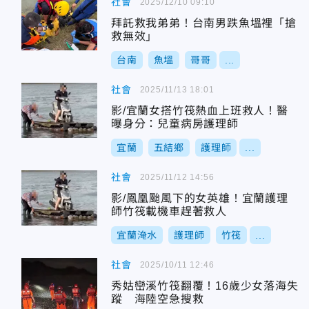
社會
2025/12/10 09:10
拜託救我弟弟！台南男跌魚塭裡「搶
救無效」
台南
魚塭
哥哥
...
社會
2025/11/13 18:01
影/宜蘭女搭竹筏熱血上班救人！醫
曝身分：兒童病房護理師
宜蘭
五結鄉
護理師
...
社會
2025/11/12 14:56
影/鳳凰颱風下的女英雄！宜蘭護理
師竹筏載機車趕著救人
宜蘭淹水
護理師
竹筏
...
社會
2025/10/11 12:46
秀姑巒溪竹筏翻覆！16歲少女落海失
蹤 海陸空急搜救