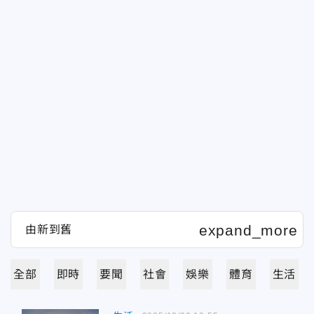
全部
即時
要聞
社會
娛樂
體育
生活