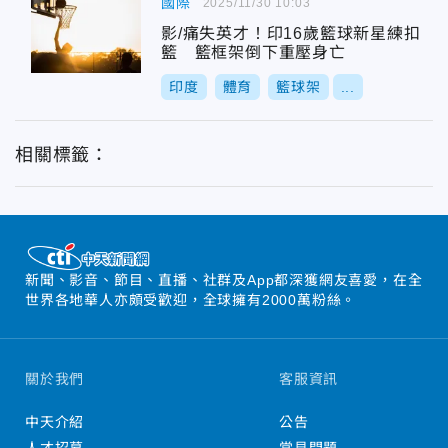
國際
2025/11/30 10:03
影/痛失英才！印16歲籃球新星練扣
籃 籃框架倒下重壓身亡
印度
體育
籃球架
...
相關標籤：
新聞、影音、節目、直播、社群及App都深獲網友喜愛，在全
世界各地華人亦頗受歡迎，全球擁有2000萬粉絲。
關於我們
客服資訊
中天介紹
公告