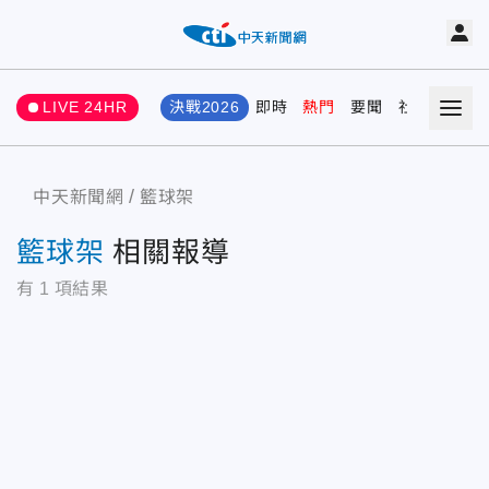
LIVE 24HR
決戰2026
即時
熱門
要聞
社會
娛樂
中天新聞網
籃球架
籃球架
相關報導
有
1
項結果