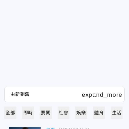
全部
即時
要聞
社會
娛樂
體育
生活