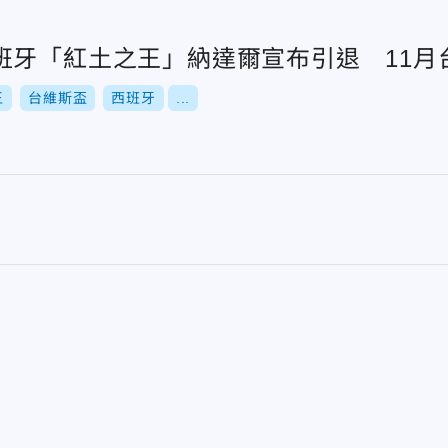
班牙「紅土之王」納達爾宣布引退 11月
王
台維斯盃
西班牙
...