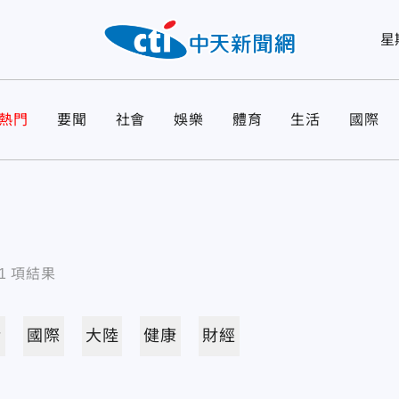
星
熱門
要聞
社會
娛樂
體育
生活
國際
1
項結果
活
國際
大陸
健康
財經