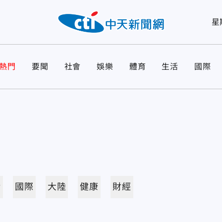
星
熱門
要聞
社會
娛樂
體育
生活
國際
活
國際
大陸
健康
財經