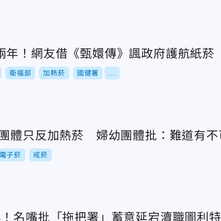
兩年！網友借《甄嬛傳》諷政府護航紙菸
衛福部
加熱菸
國健署
...
菸團體只反加熱菸 婦幼團體批：難道有不
電子菸
戒菸
年！名嘴批「拖把署」蓄意延宕瀆職圖利