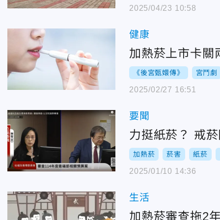
2025/04/23 10:58
健康
加熱菸上市卡關
《後宮甄嬛傳》
宮鬥劇
2025/02/27 16:51
要聞
力挺紙菸？ 戒
加熱菸
菸害
紙菸
2025/01/10 14:36
生活
加熱菸審查拖2