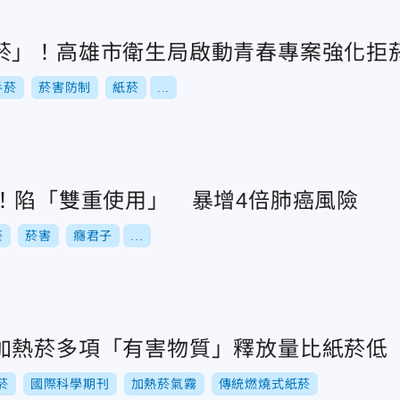
菸」！高雄市衛生局啟動青春專案強化拒
手菸
菸害防制
紙菸
...
煙！陷「雙重使用」 暴增4倍肺癌風險
菸
菸害
癮君子
...
加熱菸多項「有害物質」釋放量比紙菸低
菸
國際科學期刊
加熱菸氣霧
傳統燃燒式紙菸