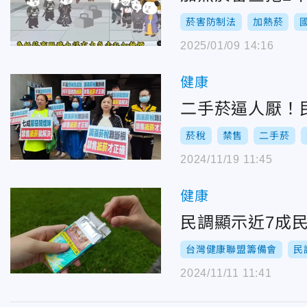
菸害防制法
加熱菸
2025/01/09 14:16
健康
二手菸逼人厭！
菸稅
禁售
二手菸
2024/11/19 11:45
健康
民調顯示近7成
台灣健康聯盟籌備會
民
2024/11/11 11:41