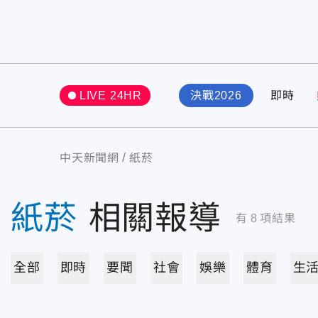
LIVE 24HR
決戰2026
即時
中天新聞網
紙菸
紙菸
相關報導
有
8
項結果
全部
即時
要聞
社會
娛樂
體育
生