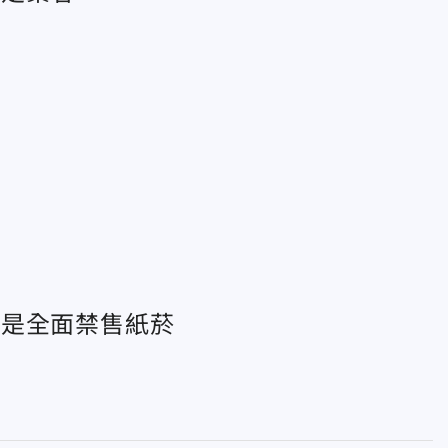
道是全面禁售紙菸