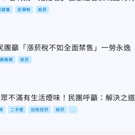
國健署
彭華幹
紙菸
民團籲「漲菸稅不如全面禁售」一勞永逸
黃珊珊
紙菸
民眾不滿有生活煙味！民團呼籲：解決之
調
二手煙
加稅控菸
紙菸
...