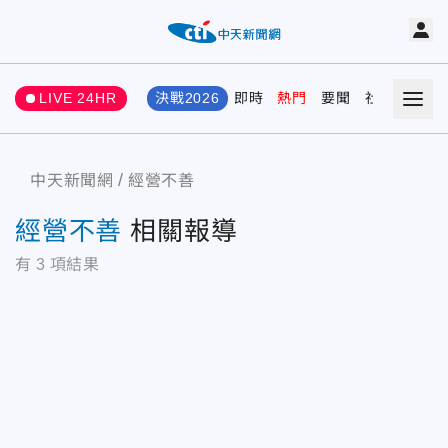
LIVE 24HR
決戰2026
即時
熱門
要聞
社會
娛樂
中天新聞網
經營不善
經營不善
相關報導
有
3
項結果