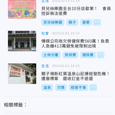
生活
2025/11/14 12:19
貝兒絲樂園全台10分店歇業！ 會員
控訴無法退費
貝兒絲樂園
親子
歇業
...
社會
2025/11/01 16:12
傳媒公司拖欠勞健保費560萬！負責
人急繳413萬避免被限制出境
士林分署
勞保費
健保費
...
生活
2024/11/12 18:10
關子嶺新紅葉溫泉山莊爆經營危機！
遭廢標章 還收訂金不退還
溫泉
欠債
經營不善
...
相關標籤：