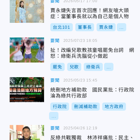
要聞
2026/05/17 17:00
賈永婕失言首次回應！網友嗆大頭
症：當董事長就以為自己是個人物
台北101
董事長
賈永婕
...
要聞
2025/07/23 18:05
扯！改編兒歌教孩童唱罷免台詞 網
怒：綠衛兵洗腦從小做起
罷免
兒歌
綠衛兵
...
要聞
2025/05/23 15:45
統刪地方補助款 國民黨批：行政院
淪為綠共行政部
行政院
刪減補助款
地方政府
...
要聞
2025/04/26 12:19
反綠共戰獨裁 林沛祥痛批：民主、