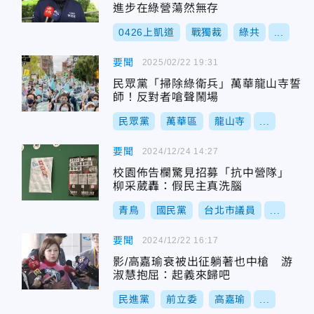
進步在綠營蕩然無存
0426上凱道
戰獨裁
綠共
...
要聞
2025/02/22 19:31
民眾黨「掃除綠衛兵」萬華龍山寺誓
師！反對者嗆聲鬧場
民眾黨
萬華區
龍山寺
...
要聞
2024/12/24 14:27
校園佈告欄驚見招募「抗中營隊」
柳采葳轟：假民主真洗腦
青鳥
國民黨
台北市議員
...
要聞
2024/12/22 16:17
影/高嘉瑜衰被出征躺著也中槍 游
淑慧抱屈：起義來歸吧
民進黨
前立委
高嘉瑜
...