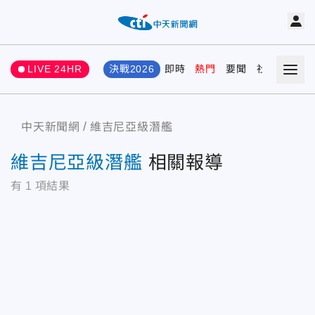
LIVE 24HR
決戰2026
即時
熱門
要聞
社會
娛樂
中天新聞網
維吉尼亞級潛艦
維吉尼亞級潛艦
相關報導
有
1
項結果