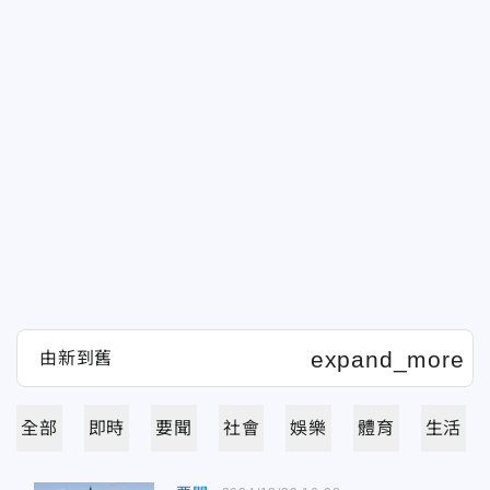
全部
即時
要聞
社會
娛樂
體育
生活