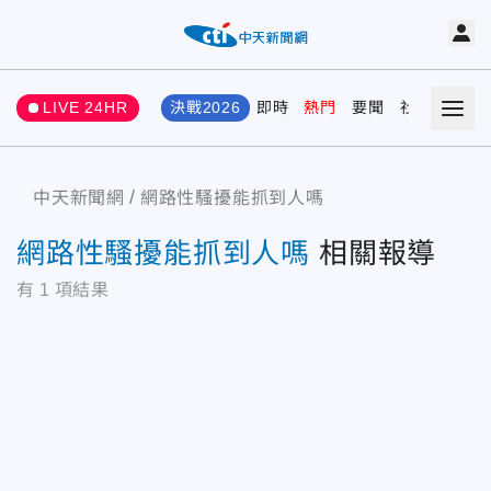
LIVE 24HR
決戰2026
即時
熱門
要聞
社會
娛樂
中天新聞網
網路性騷擾能抓到人嗎
網路性騷擾能抓到人嗎
相關報導
有
1
項結果