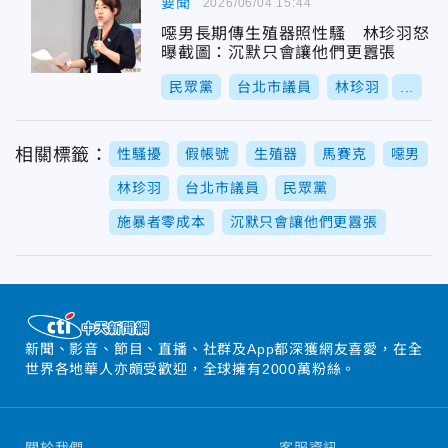
要聞
2026/06/04 15:44
噁男長期傳生殖器照性騷 林珍羽怒
曝截圖：沉默只會讓他們更囂張
民眾黨
台北市議員
林珍羽
...
相關標籤：
性騷擾
假帳號
生殖器
馬賽克
噁男
林珍羽
台北市議員
民眾黨
施暴者零成本
沉默只會讓他們更囂張
新聞、影音、節目、直播、社群及App都深獲網友喜愛，在全
世界各地華人亦頗受歡迎，全球擁有2000萬粉絲。
關於我們
客服資訊