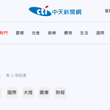
星
熱門
要聞
社會
娛樂
體育
生活
國際
導
有
1
項結果
活
國際
大陸
健康
財經