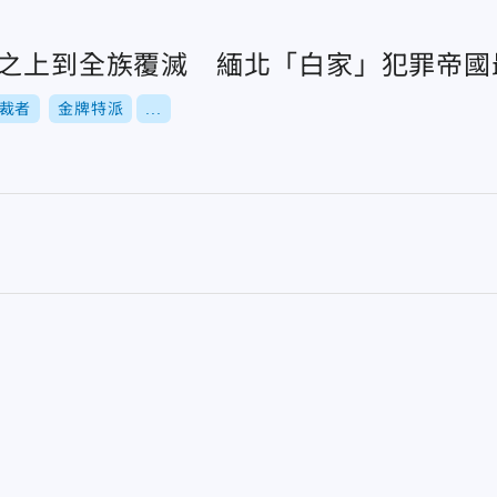
人之上到全族覆滅 緬北「白家」犯罪帝國
裁者
金牌特派
...