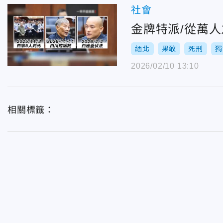
社會
金牌特派/從萬
緬北
果敢
死刑
獨
2026/02/10 13:10
相關標籤：