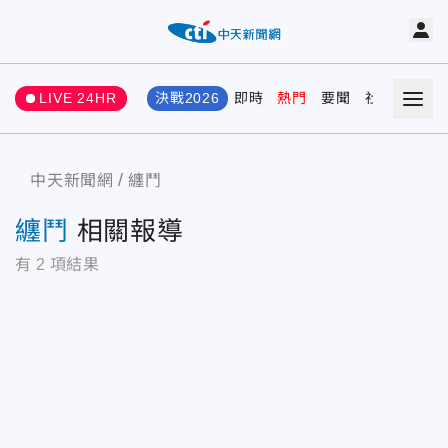
LIVE 24HR
決戰2026
即時
熱門
要聞
社會
娛樂
中天新聞網
纏鬥
纏鬥
相關報導
有
2
項結果