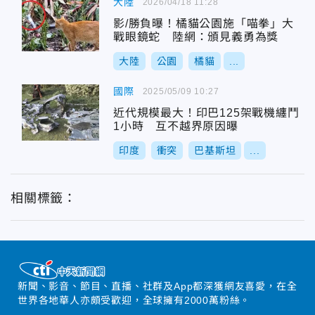
大陸
2026/04/18 11:28
影/勝負曝！橘貓公園施「喵拳」大
戰眼鏡蛇 陸網：頒見義勇為獎
大陸
公園
橘貓
...
國際
2025/05/09 10:27
近代規模最大！印巴125架戰機纏鬥
1小時 互不越界原因曝
印度
衝突
巴基斯坦
...
相關標籤：
新聞、影音、節目、直播、社群及App都深獲網友喜愛，在全
世界各地華人亦頗受歡迎，全球擁有2000萬粉絲。