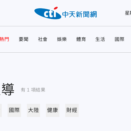
星
熱門
要聞
社會
娛樂
體育
生活
國際
報導
有
1
項結果
活
國際
大陸
健康
財經