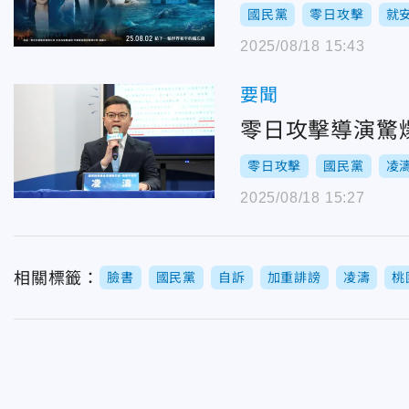
國民黨
零日攻擊
就
2025/08/18 15:43
要聞
零日攻擊導演驚
零日攻擊
國民黨
凌
2025/08/18 15:27
相關標籤：
臉書
國民黨
自訴
加重誹謗
凌濤
桃