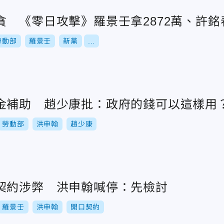
貪 《零日攻擊》羅景壬拿2872萬、許銘
勞動部
羅景壬
新黨
...
金補助 趙少康批：政府的錢可以這樣用
勞動部
洪申翰
趙少康
契約涉弊 洪申翰喊停：先檢討
羅景壬
洪申翰
開口契約