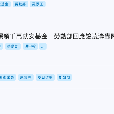
安基金
勞動部
羅景壬
爆領千萬就安基金 勞動部回應讓凌濤轟
濤
勞動部
洪申翰
...
園市議員
康晉瑜
零日攻擊
鄧凱勛