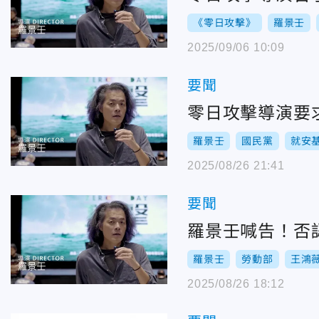
《零日攻擊》
羅景壬
2025/09/06 10:09
要聞
零日攻擊導演要
羅景壬
國民黨
就安
2025/08/26 21:41
要聞
羅景壬喊告！否認
羅景壬
勞動部
王鴻
2025/08/26 18:12