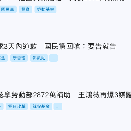
國民黨
標案
勞動基金
求3天內道歉 國民黨回嗆：要告就告
基金
康晉瑜
鄧凱勛
...
拿勞動部2872萬補助 王鴻薇再爆3媒
薇
零日攻擊
就安基金
...