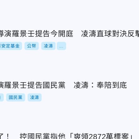
導演羅景壬提告今開庭 凌濤直球對決反
業安定基金
公帑
凌濤
...
演羅景壬提告國民黨 凌濤：奉陪到底
告
國民黨
凌濤
了！ 控國民黨指他「爽領2872萬標案」