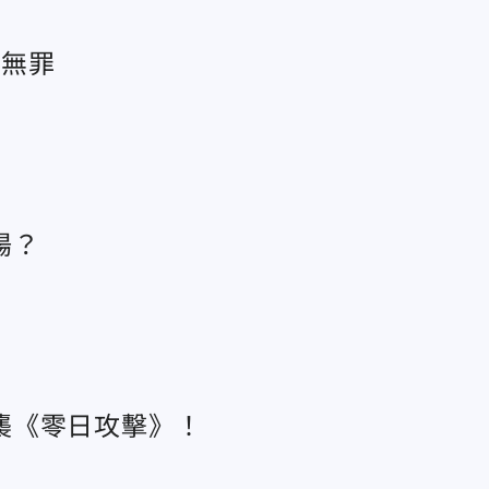
判無罪
陽？
襲《零日攻擊》！