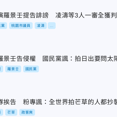
演羅景壬提告誹謗 凌濤等3人一審全獲
民黨
桃園市議員
凌濤
...
羅景壬告侵權 國民黨諷：拍日出要問太
權
羅景壬
國民黨
隊挨告 粉專諷：全世界拍芒草的人都抄
襲
芒草
政客爽