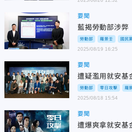
2025/08/20 12:32
要聞
藍揭勞動部涉弊
勞動部
羅景壬
國民
2025/08/19 16:25
要聞
遭疑濫用就安基
勞動部
零日攻擊
羅
2025/08/18 15:54
要聞
遭爆爽拿就安基金