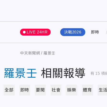
LIVE 24HR
決戰2026
即時
中天新聞網
羅景壬
羅景壬
相關報導
有
15
項
全部
即時
要聞
社會
娛樂
體育
生