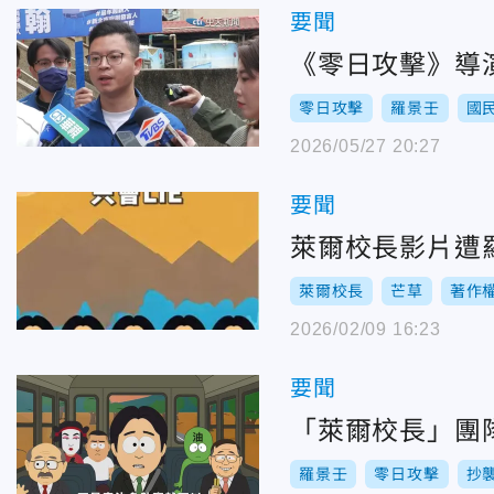
要聞
《零日攻擊》導
零日攻擊
羅景壬
國
2026/05/27 20:27
要聞
萊爾校長影片遭
萊爾校長
芒草
著作
2026/02/09 16:23
要聞
「萊爾校長」團
羅景壬
零日攻擊
抄