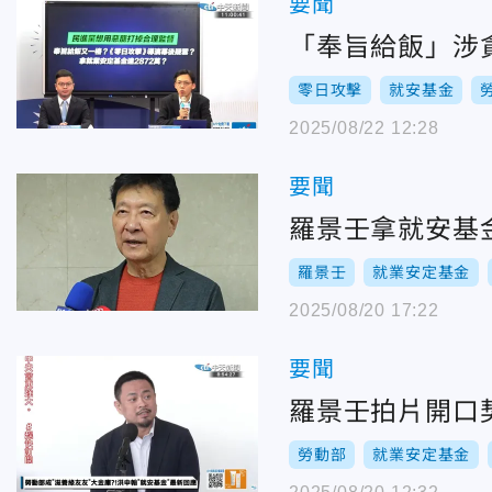
要聞
「奉旨給飯」涉
零日攻擊
就安基金
2025/08/22 12:28
要聞
羅景壬拿就安基
羅景壬
就業安定基金
2025/08/20 17:22
要聞
羅景壬拍片開口
勞動部
就業安定基金