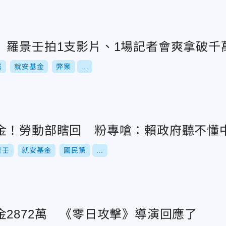
 羅景壬拍1支影片、1場記者會爽拿破千
黨
就安基金
弊案
...
金！勞動部瞎回 粉專嗆：賴政府聽不懂
景壬
就安基金
國民黨
...
2872萬 《零日攻擊》導演回應了