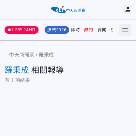
LIVE 24HR
決戰2026
即時
熱門
要聞
社會
娛樂
中天新聞網
羅秉成
羅秉成
相關報導
有
1
項結果