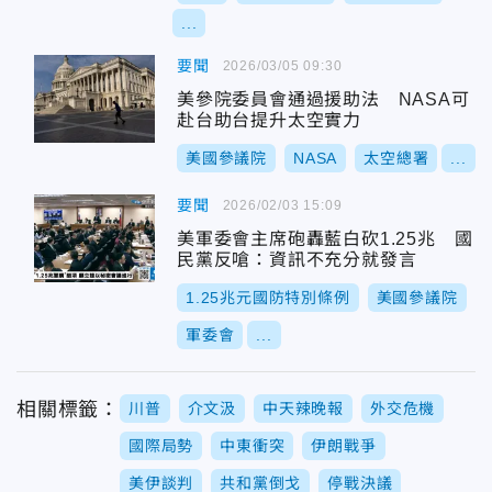
...
要聞
2026/03/05 09:30
美參院委員會通過援助法 NASA可
赴台助台提升太空實力
美國參議院
NASA
太空總署
...
要聞
2026/02/03 15:09
美軍委會主席砲轟藍白砍1.25兆 國
民黨反嗆：資訊不充分就發言
1.25兆元國防特別條例
美國參議院
軍委會
...
相關標籤：
川普
介文汲
中天辣晚報
外交危機
國際局勢
中東衝突
伊朗戰爭
美伊談判
共和黨倒戈
停戰決議