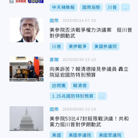
中天辣晚報
國際局勢
川普
...
國際
2026/05/14 07:18
美參院否決戰爭權力決議案 挺川普
對伊朗動武
川普
美伊戰爭
美國參議院
要聞
2026/03/30 15:10
向美訴苦？賴清德接見參議員 轟立
院延宕國防特別預算
訪問團
賴清德
1.25兆國防特別預算
...
國際
2026/03/05 10:19
美參院53比47封殺限戰決議！共和
黨力挺川普對伊朗動武
美國
美國參議院
美國眾議院