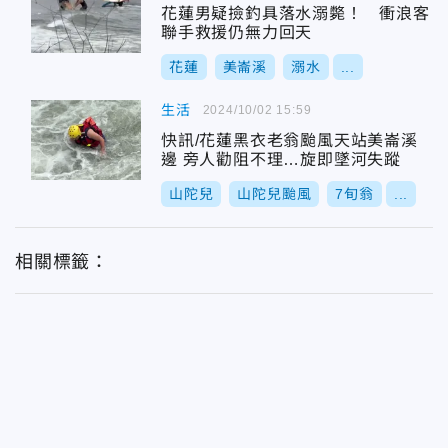
花蓮男疑撿釣具落水溺斃！ 衝浪客
聯手救援仍無力回天
花蓮
美崙溪
溺水
...
生活
2024/10/02 15:59
快訊/花蓮黑衣老翁颱風天站美崙溪
邊 旁人勸阻不理…旋即墜河失蹤
山陀兒
山陀兒颱風
7旬翁
...
相關標籤：