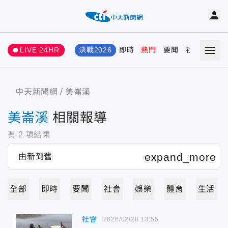
LIVE 24HR
決戰2026
即時
熱門
要聞
社會
娛樂
中天新聞網
美崙溪
美崙溪
相關報導
有
2
項結果
全部
即時
要聞
社會
娛樂
體育
生活
社會
2026/02/28 13:55