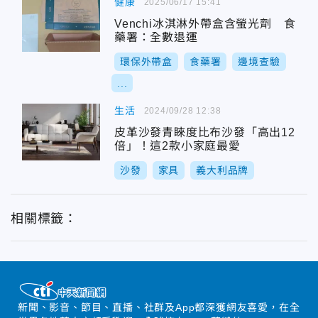
健康
2025/06/17 15:41
Venchi冰淇淋外帶盒含螢光劑 食
藥署：全數退運
環保外帶盒
食藥署
邊境查驗
...
生活
2024/09/28 12:38
皮革沙發青睞度比布沙發「高出12
倍」！這2款小家庭最愛
沙發
家具
義大利品牌
相關標籤：
新聞、影音、節目、直播、社群及App都深獲網友喜愛，在全