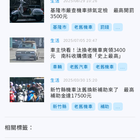
生活
2025/08/29 10:26
基隆市嚴查機車排氣定檢 最高開罰
3500元
基隆市
老舊機車
罰錢
...
生活
2025/07/05 20:47
車主快看！汰換老機車爽領3400
元 南科收購價達「史上最高」
車輛
老舊汽車
老舊機車
...
生活
2025/03/30 15:20
新竹縣機車汰舊換新補助來了 最高
補助金達17500元
新竹縣
老舊機車
補助
...
相關標籤：