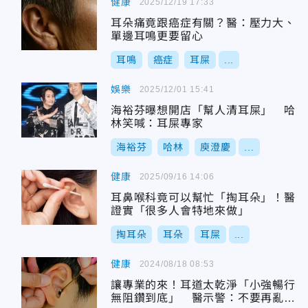
健康
2025/12/19 17:33
耳朵痛竟跟癌症有關？醫：壓力大、
單邊耳鳴更要留心
耳鳴
癌症
耳屎
...
娛樂
2025/12/01 15:41
海裕芬曝想開店「幫人清耳屎」 哈
林笑喊：耳屎專家
海裕芬
哈林
庾澄慶
...
健康
2025/09/16 14:06
耳鼻喉科竟可以幫忙「掏耳朵」！醫
證實「很多人會特地來做」
掏耳朵
耳朵
耳屎
...
健康
2024/08/18 08:53
讓專業的來！耳道太乾淨「小強暢行
無阻鑽到底」 醫示警：不要再亂挖