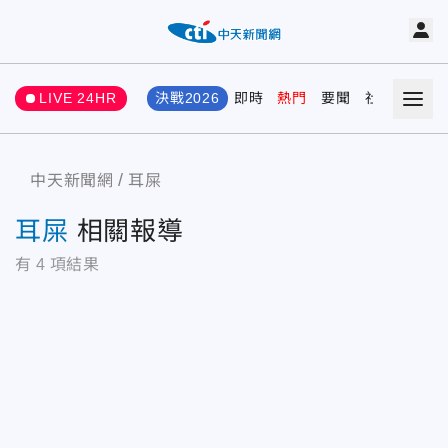
LIVE 24HR
決戰2026
即時
熱門
要聞
社會
娛樂
中天新聞網
耳屎
耳屎
相關報導
有
4
項結果