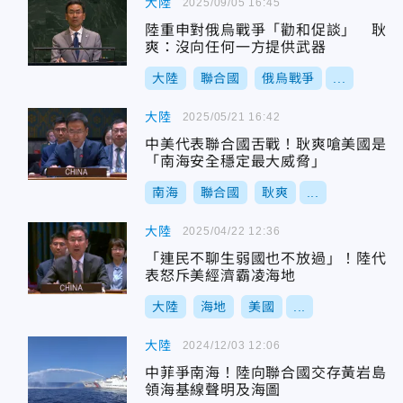
大陸
2025/09/05 16:45
陸重申對俄烏戰爭「勸和促談」 耿
爽：沒向任何一方提供武器
大陸
聯合國
俄烏戰爭
...
大陸
2025/05/21 16:42
中美代表聯合國舌戰！耿爽嗆美國是
「南海安全穩定最大威脅」
南海
聯合國
耿爽
...
大陸
2025/04/22 12:36
「連民不聊生弱國也不放過」！陸代
表怒斥美經濟霸凌海地
大陸
海地
美國
...
大陸
2024/12/03 12:06
中菲爭南海！陸向聯合國交存黃岩島
領海基線聲明及海圖