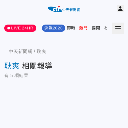
LIVE 24HR
決戰2026
即時
熱門
要聞
社會
娛樂
中天新聞網
耿爽
耿爽
相關報導
有
5
項結果