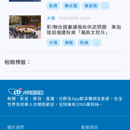
耿爽
聯合國
黃岩島
...
大陸
2024/08/31 13:24
影/聯合國審議俄烏供武問題 美指
陸挺俄遭耿爽「飆英文怒斥」
大陸
美國
耿爽
...
相關標籤：
新聞、影音、節目、直播、社群及App都深獲網友喜愛，在全
世界各地華人亦頗受歡迎，全球擁有2000萬粉絲。
關於我們
客服資訊