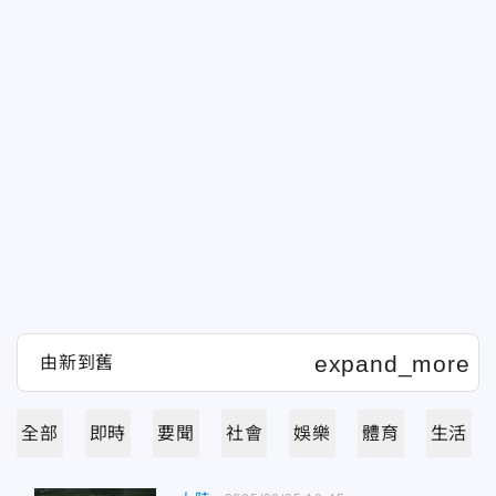
全部
即時
要聞
社會
娛樂
體育
生活