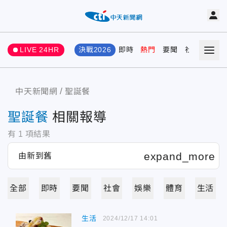
LIVE 24HR
決戰2026
即時
熱門
要聞
社會
娛樂
中天新聞網
聖誕餐
聖誕餐
相關報導
有
1
項結果
全部
即時
要聞
社會
娛樂
體育
生活
生活
2024/12/17 14:01