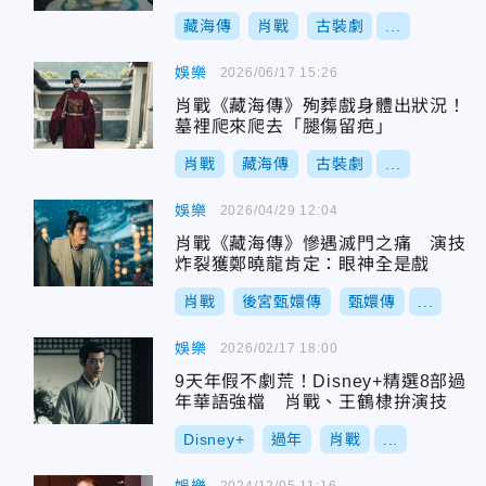
藏海傳
肖戰
古裝劇
...
娛樂
2026/06/17 15:26
肖戰《藏海傳》殉葬戲身體出狀況！
墓裡爬來爬去「腿傷留疤」
肖戰
藏海傳
古裝劇
...
娛樂
2026/04/29 12:04
肖戰《藏海傳》慘遇滅門之痛 演技
炸裂獲鄭曉龍肯定：眼神全是戲
肖戰
後宮甄嬛傳
甄嬛傳
...
娛樂
2026/02/17 18:00
9天年假不劇荒！Disney+精選8部過
年華語強檔 肖戰、王鶴棣拚演技
Disney+
過年
肖戰
...
2024/12/05 11:16