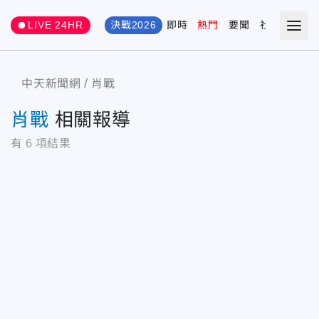
LIVE 24HR
決戰2026
即時
熱門
要聞
社會
娛樂
中天新聞網
肖戰
肖戰
相關報導
有
6
項結果