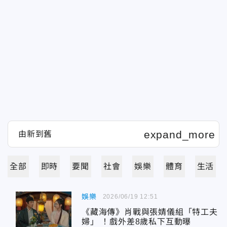
全部
即時
要聞
社會
娛樂
體育
生活
娛樂
2026/06/19 12:51
《藏海傳》肖戰與張婧儀組「特工夫
婦」 ！戲外差8歲私下互動曝