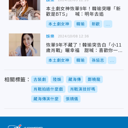
娛樂
本土劇女神恢單9年！韓瑜突曝「新
歡是BTS」 喊：明年去追
本土劇女神
韓瑜
新歡
...
娛樂
2024/10/08 12:36
恢單9年不藏了！韓瑜突告白「小11
歲肖戰」曬幸福 甜喊：喜歡你一眼
萬年
本土劇女神
韓瑜
孫協志
...
相關標籤：
古裝劇
陸娛
藏海傳
鄭曉龍
肖戰拍過什麼戲
肖戰演技好嗎
藏海傳演什麼
張婧儀