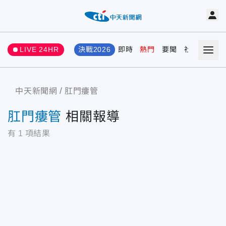
LIVE 24HR
決戰2026
即時
熱門
要聞
社會
娛樂
中天新聞網
肛門瘻管
肛門瘻管
相關報導
有
1
項結果