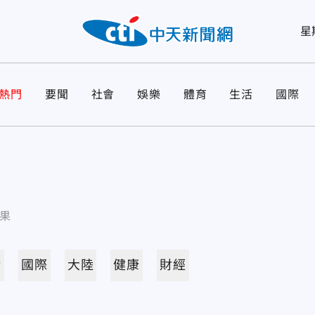
星
熱門
要聞
社會
娛樂
體育
生活
國際
果
活
國際
大陸
健康
財經