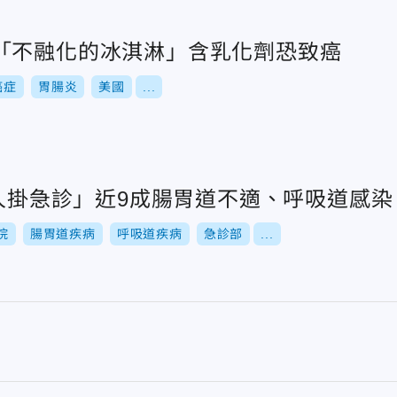
「不融化的冰淇淋」含乳化劑恐致癌
癌症
胃腸炎
美國
...
0人掛急診」近9成腸胃道不適、呼吸道感染
院
腸胃道疾病
呼吸道疾病
急診部
...