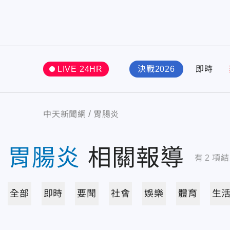
LIVE 24HR
決戰2026
即時
中天新聞網
胃腸炎
胃腸炎
相關報導
有
2
項結
全部
即時
要聞
社會
娛樂
體育
生