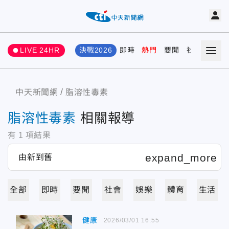
LIVE 24HR
決戰2026
即時
熱門
要聞
社會
娛樂
中天新聞網
脂溶性毒素
脂溶性毒素
相關報導
有
1
項結果
全部
即時
要聞
社會
娛樂
體育
生活
健康
2026/03/01 16:55